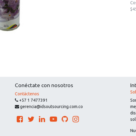
Co
$4
Conéctate con nosotros
In
So
Contáctenos
+57 1 7477391
So
gerencia@idsoutsourcing.com.co
mej
di
so
Nu