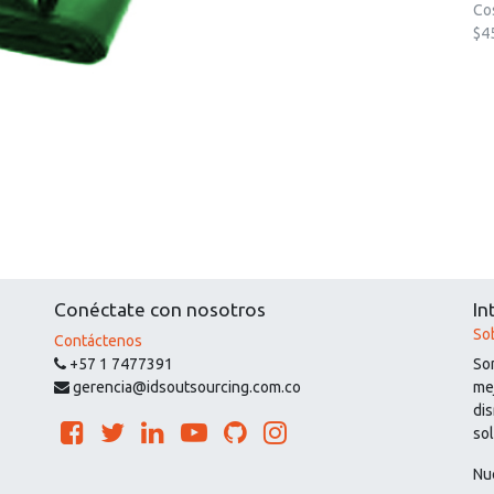
Co
$4
Conéctate con nosotros
In
So
Contáctenos
+57 1 7477391
So
gerencia@idsoutsourcing.com.co
mej
di
so
Nu