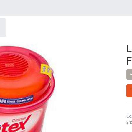
Co
$4