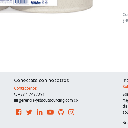
Co
$4
Conéctate con nosotros
In
So
Contáctenos
+57 1 7477391
So
gerencia@idsoutsourcing.com.co
mej
di
so
Nu