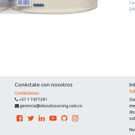
Co
$4
Conéctate con nosotros
In
So
Contáctenos
+57 1 7477391
So
gerencia@idsoutsourcing.com.co
mej
di
so
Nu